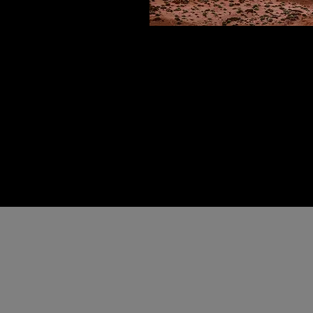
Nieuwsgierig geworden
Ben je nieuwsgierig geworden, of he
email adres en wie weet kunnen w