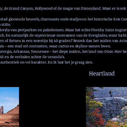
ity, de Grand Canyon, Hollywood of de magie van Disneyland. Maar er is ook
stad glooiende heuvels, charmante oude stadjes en het historische Erie Can
stilte.
t Florida van pretparken en palmbomen. Maar het echte Florida: Saint Augus
ich. En natuurlijk de mysterieuze moerassen van de Everglades, waar luch
n of fietsen in een woestijn bij 40 graden? Bezoek dan het zuiden van Arizo
ix – een stad vol contrasten, waar cactus en skyline samen leven.
 Georgia, Arkansas, Tennessee – het diepe zuiden, het land van Dixie. Hier h
id en de verhalen achter de veranda’s.
authentiek en vol karakter. En ik laat het je graag zien.
Heartland