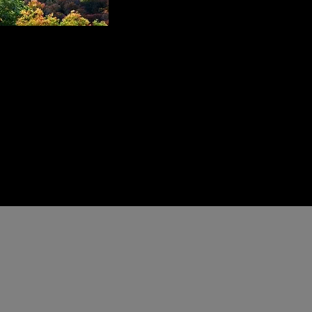
rstaande
speciaal