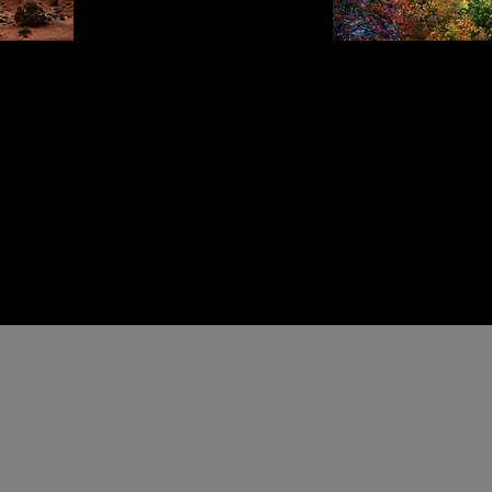
?
b je vragen? Stuur
een berichtje naar het onde
e samen jouw volgende vakantie wel tot een 