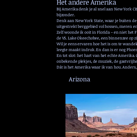
Het andere Amerika
Bij Amerika denk je al snel aan New York C
bijzonder.
Denk aan New York State, waar je buiten de 
uitgestrekt berggebied vol bossen, meren en 
Zelf woonde ik ooit in Florida – en niet he
de VS. Lake Okeechobee, een binnenzee op z
Wil je eens ervaren hoe het is om te wandele
leegte maakt indruk. En dan is er nog Phoen
En tot slot: het hart van het echte Amerika.
onbekende plekjes, de muziek, de gastvrijhe
Dát is het Amerika waar ik van hou. Anders, 
Arizona